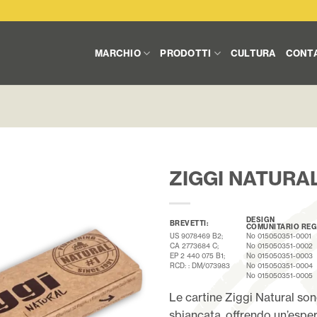
MARCHIO
PRODOTTI
CULTURA
CONT
ZIGGI NATURA
DESIGN
BREVETTI:
COMUNITARIO REG
US 9078469 B2;
No 015050351-0001
CA 2773684 C;
No 015050351-0002
EP 2 440 075 B1;
No 015050351-0003
RCD: : DM/073983
No 015050351-0004
No 015050351-0005
Le cartine Ziggi Natural son
sbiancata, offrendo un’esper