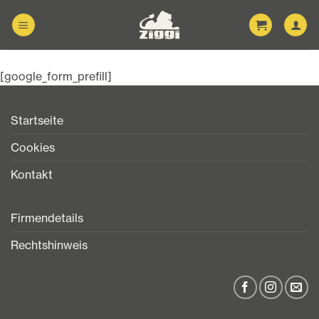
Zum
Inhalt
springen
[google_form_prefill]
Startseite
Cookies
Kontakt
Firmendetails
Rechtshinweis