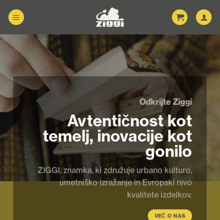
Skoči
na
vsebino
Odkrijte Ziggi
Avtentičnost kot
temelj, inovacije kot
gonilo
ZIGGI, znamka, ki združuje urbano kulturo,
umetniško izražanje in Evropski nivo
kvalitete izdelkov.
VEČ O NAS