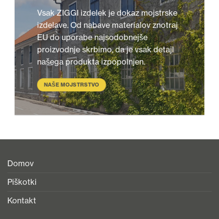
Vsak ZIGGI izdelek je dokaz mojstrske
izdelave. Od nabave materialov znotraj
EU do uporabe najsodobnejše
proizvodnje skrbimo, da je vsak detajl
našega produkta izpopolnjen.
NAŠE MOJSTRSTVO
Domov
Piškotki
Kontakt